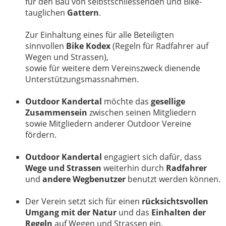
für den Bau von selbstschliessenden und Bike-
tauglichen
Gattern
.
Zur Einhaltung eines für alle Beteiligten
sinnvollen
Bike Kodex
(Regeln für Radfahrer auf
Wegen und Strassen),
sowie für weitere dem Vereinszweck dienende
Unterstützungsmassnahmen.
Outdoor Kandertal
möchte das
gesellige
Zusammensein
zwischen seinen Mitgliedern
sowie Mitgliedern anderer Outdoor Vereine
fördern.
Outdoor Kandertal
engagiert sich dafür, dass
Wege und Strassen
weiterhin durch
Radfahrer
und
andere Wegbenutzer
benutzt werden können.
Der Verein setzt sich für einen
rücksichtsvollen
Umgang mit der Natur
und das
Einhalten der
Regeln
auf Wegen und Strassen ein.