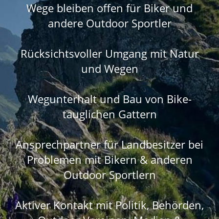
Wege bleiben offen für Biker und
andere Outdoor Sportler
Rücksichtsvoller Umgang mit Natur
und Wegen
Wegunterhalt und Bau von Bike-
tauglichen Gattern
Ansprechpartner für Landbesitzer bei
Problemen mit Bikern & anderen
Outdoor Sportlern
Aktiver Kontakt mit Politik, Behörden,